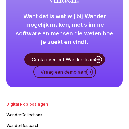
Want dat is wat wij bij Wander
mogelijk maken, met slimme
software en mensen die weten hoe
je zoekt en vindt.
Contacteer het Wander-team
Vraag een demo aan
Digitale oplossingen
WanderCollections
WanderResearch